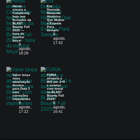
Heroic
Era
encara a
Dourada:
Complexity
Momento
hoje nos
Histórico
fechados da
Que Mudou
BLAST
o Esports
Bounty Fall
Para
2025 —
Sempre
hora de
8
mostrar
agosto,
força!
17:42
8
agosto,
18:28
Valve lança
FURIA
nova
atropela a
atualização
BIG por 2×0
técnica
e avança
para Dota 2
com moral
com
na BLAST
correções
Bounty Fall
importantes
2025!
8
8
agosto,
agosto,
17:22
16:41