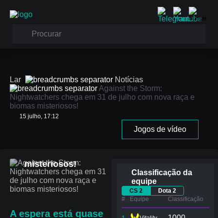
Lar
Notícias
Against the Storm:
Nightwatchers chega em 31 de julho com nova raça e
biomas misteriosos!
Against the Storm:
15 julho, 17:12
Nightwatchers
Jogos de vídeo
chega em 31 de
julho com nova raça
e biomas
misteriosos!
Classificação da
equipe
CS 2
Dota 2
#
Equipe
Сlassificação
A espera está quase
1000