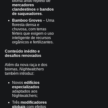
bioma árido repleto de
mercadores
clandestinos
e
bandos
de saqueadores
.
Bamboo Groves
– Uma
floresta densa e
chuvosa, com terras
férteis que exigem o uso
inteligente de recursos
orgânicos e fertilizantes.
Conteúdo inédito e
desafios renovados
Além da nova raça e dos
biomas,
Nightwatchers
também introduz:
Novos
edifícios
especializados
adaptados aos
Nightwatchers;
Três
modificadores
globais
com efeitos