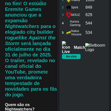
1
Vitality
no fim! O estúdio
849
2
Spirit
Eremite Games
anunciou que a
629
3
MOUZ
expansão
Aurora
544
4
Gaming
Nightwatchers
para o
elogiado city builder
Natus
534
5
Vincere
roguelike
Against the
Storm
será lançada
Match
oficialmente no dia
31 de julho de 2025
.
Ao vivo
O trailer, revelado no
canal oficial do
YouTube, promete
uma verdadeira
tempestade de
novidades para os fãs
do jogo.
Quem são os
Nightwatchers?