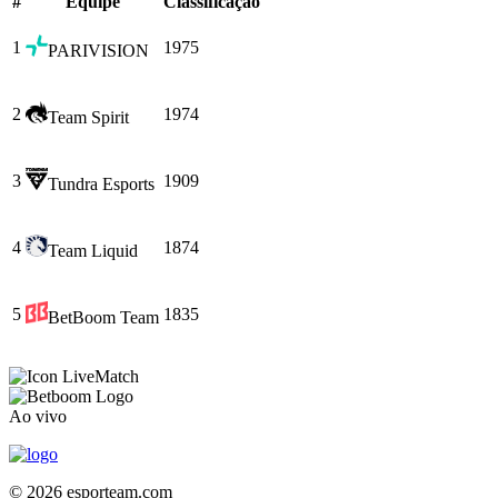
#
Equipe
Сlassificação
1
1975
PARIVISION
2
1974
Team Spirit
3
1909
Tundra Esports
4
1874
Team Liquid
5
1835
BetBoom Team
Match
Ao vivo
© 2026 esporteam.com