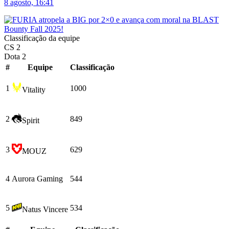
8 agosto, 16:41
Classificação da equipe
CS 2
Dota 2
#
Equipe
Сlassificação
1
1000
Vitality
2
849
Spirit
3
629
MOUZ
4
Aurora Gaming
544
5
534
Natus Vincere