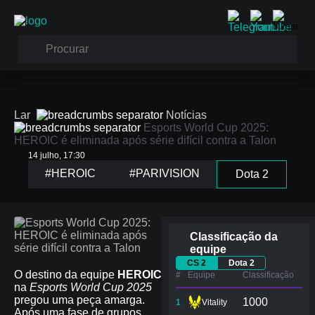
Lar
Notícias
Esports World Cup 2025:
HEROIC é eliminada após série difícil contra a Talon
14 julho, 17:30
Esports World Cup
#HEROIC
#PARIVISION
Dota 2
2025: HEROIC é
eliminada após série
difícil contra a Talon
Classificação da
equipe
CS 2
Dota 2
O destino da equipe
HEROIC
#
Equipe
Сlassificação
na
Esports World Cup 2025
pregou uma peça amarga.
1000
1
Vitality
Após uma fase de grupos