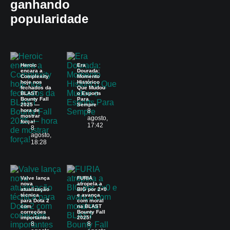
ganhando
popularidade
Heroic
Era
encara a
Dourada:
Complexity
Momento
hoje nos
Histórico
fechados da
Que Mudou
BLAST
o Esports
Bounty Fall
Para
2025 —
Sempre
hora de
8
mostrar
agosto,
força!
17:42
8
agosto,
18:28
Valve lança
FURIA
nova
atropela a
atualização
BIG por 2×0
técnica
e avança
para Dota 2
com moral
com
na BLAST
correções
Bounty Fall
importantes
2025!
8
8