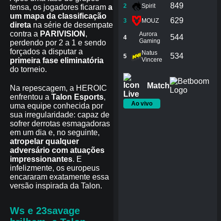
849
2
Spirit
tensa, os jogadores ficaram
a
um mapa da classificação
629
3
MOUZ
direta
na série de desempate
contra a
PARIVISION
,
Aurora
544
4
Gaming
perdendo por 2 a 1 e sendo
forçados a disputar a
Natus
534
5
primeira fase eliminatória
Vincere
do torneio.
Match
Na repescagem, a HEROIC
enfrentou a
Talon Esports
,
Ao vivo
uma equipe conhecida por
sua irregularidade: capaz de
sofrer derrotas esmagadoras
em um dia e, no seguinte,
atropelar qualquer
adversário com atuações
impressionantes
. E
infelizmente, os europeus
encararam exatamente essa
versão inspirada da Talon.
Ws e 23savage