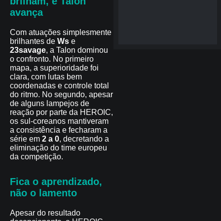
brilham, e Talon
avança
Com atuações simplesmente
brilhantes de
Ws
e
23savage
, a Talon dominou
o confronto. No primeiro
mapa, a superioridade foi
clara, com lutas bem
coordenadas e controle total
do ritmo. No segundo, apesar
de alguns lampejos de
reação por parte da HEROIC,
os sul-coreanos mantiveram
a consistência e fecharam a
série em
2 a 0
, decretando a
eliminação do time europeu
da competição.
Fica o aprendizado,
não o lamento
Apesar do resultado