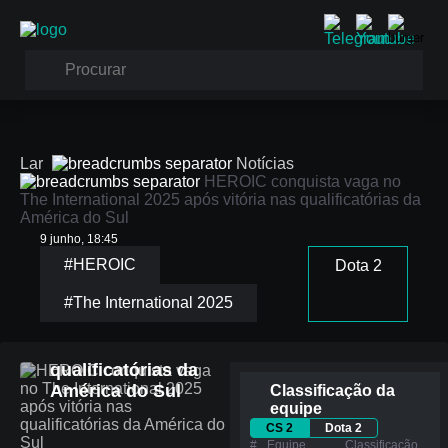
Lar
Notícias
HEROIC conquista vaga no
The International 2025 após vitória nas qualificatórias da
América do Sul
9 junho, 18:45
#HEROIC
Dota 2
HEROIC conquista
#The International 2025
vaga no The
International 2025
após vitória nas
qualificatórias da
América do Sul
Classificação da
equipe
CS 2
Dota 2
#
Equipe
Сlassificação