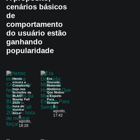
cenários básicos
de
comportamento
do usuário estão
ganhando
popularidade
Heroic
Era
encara a
Dourada:
Complexity
Momento
hoje nos
Histórico
fechados da
Que Mudou
BLAST
o Esports
Bounty Fall
Para
2025 —
Sempre
hora de
8
mostrar
agosto,
força!
17:42
8
agosto,
18:28