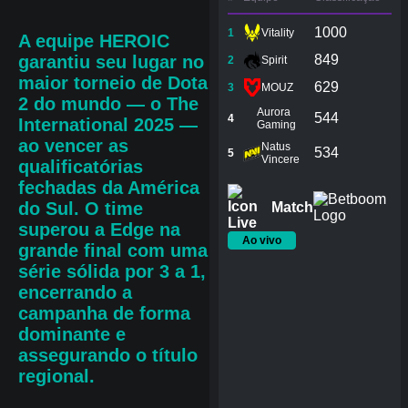
1000
1
Vitality
A equipe HEROIC
garantiu seu lugar no
849
2
Spirit
maior torneio de Dota
629
3
MOUZ
2 do mundo — o The
Aurora
544
4
International 2025 —
Gaming
ao vencer as
Natus
534
5
Vincere
qualificatórias
fechadas da América
do Sul. O time
Match
superou a Edge na
Ao vivo
grande final com uma
série sólida por 3 a 1,
encerrando a
campanha de forma
dominante e
assegurando o título
regional.