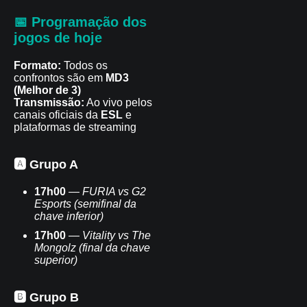
📅 Programação dos
jogos de hoje
Formato:
Todos os
confrontos são em
MD3
(Melhor de 3)
Transmissão:
Ao vivo pelos
canais oficiais da
ESL
e
plataformas de streaming
🅰️ Grupo A
17h00
—
FURIA vs G2
Esports
(semifinal da
chave inferior)
17h00
—
Vitality vs The
Mongolz
(final da chave
superior)
🅱️ Grupo B