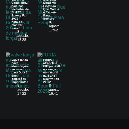
Complexity
Momento
hoje nos
Histórico
fechados da
Que Mudou
BLAST
o Esports
Bounty Fall
Para
2025 —
Sempre
hora de
8
mostrar
agosto,
força!
17:42
8
agosto,
18:28
Valve lança
FURIA
nova
atropela a
atualização
BIG por 2×0
técnica
e avança
para Dota 2
com moral
com
na BLAST
correções
Bounty Fall
importantes
2025!
8
8
agosto,
agosto,
17:22
16:41