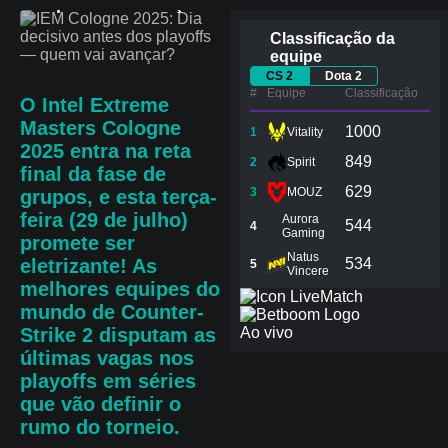
quem vai avançar?
Classificação da
equipe
CS 2
Dota 2
#
Equipe
Сlassificação
O
Intel Extreme
Masters Cologne
1000
1
Vitality
2025
entra na reta
849
2
Spirit
final da fase de
629
3
MOUZ
grupos, e
esta terça-
feira (29 de julho)
Aurora
544
4
Gaming
promete ser
Natus
eletrizante! As
534
5
Vincere
melhores equipes do
Match
mundo de
Counter-
Strike 2
disputam as
Ao vivo
últimas vagas nos
playoffs em séries
que vão definir o
rumo do torneio.