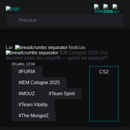
Lar
Notícias
IEM Cologne 2025: Dia
decisivo antes dos playoffs — quem vai avançar?
29 julho, 12:04
#FURIA
CS2
#IEM Cologne 2025
#MOUZ
#Team Spirit
#Team Vitality
IEM Cologne 2025:
#The MongolZ
Dia decisivo antes
dos playoffs —