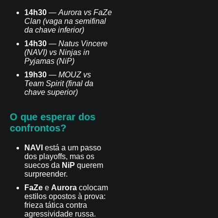
14h30
—
Aurora vs FaZe
Clan
(vaga na semifinal
da chave inferior)
14h30
—
Natus Vincere
(NAVI) vs Ninjas in
Pyjamas (NiP)
19h30
—
MOUZ vs
Team Spirit
(final da
chave superior)
O que esperar dos
confrontos?
NAVI
está a um passo
dos playoffs, mas os
suecos da
NiP
querem
surpreender.
FaZe
e
Aurora
colocam
estilos opostos à prova:
frieza tática contra
agressividade russa.