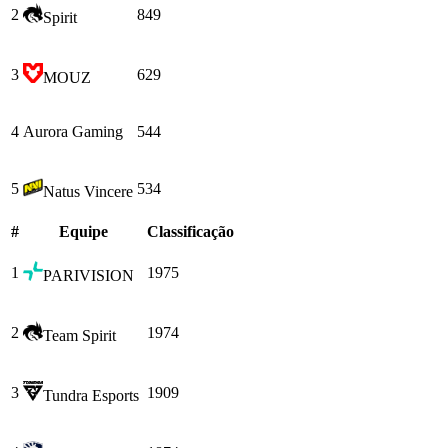
2
849
Spirit
3
629
MOUZ
4
Aurora Gaming
544
5
534
Natus Vincere
#
Equipe
Сlassificação
1
1975
PARIVISION
2
1974
Team Spirit
3
1909
Tundra Esports