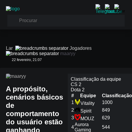
Lar
Jogadores
maaryy
22 fevereiro, 21:07
maaryy
Classificação da equipe
CS 2
A propósito,
Dota 2
cenários básicos
#
Equipe
Сlassificação
1
1000
Vitality
de
2
849
Spirit
comportamento
3
629
MOUZ
do usuário estão
Aurora
4
544
ganhando
Gaming