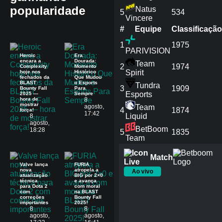
popularidade
Natus
5
534
Vincere
#
Equipe
Сlassificação
1
1975
PARIVISION
Heroic
Era
encara a
Dourada:
Team
2
1974
Complexity
Momento
Spirit
hoje nos
Histórico
fechados da
Que Mudou
BLAST
o Esports
Tundra
3
1909
Bounty Fall
Para
Esports
2025 —
Sempre
hora de
8
mostrar
agosto,
Team
4
1874
força!
17:42
Liquid
8
agosto,
BetBoom
18:28
5
1835
Team
Match
Valve lança
FURIA
nova
atropela a
Ao vivo
atualização
BIG por 2×0
técnica
e avança
para Dota 2
com moral
com
na BLAST
correções
Bounty Fall
importantes
2025!
8
8
agosto,
agosto,