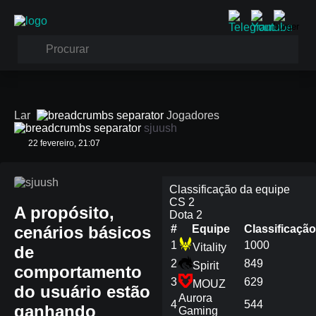
Lar
Jogadores
sjuush
22 fevereiro, 21:07
sjuush
Classificação da equipe
CS 2
A propósito,
Dota 2
cenários básicos
#
Equipe
Сlassificação
1
1000
Vitality
de
2
849
Spirit
comportamento
3
629
MOUZ
do usuário estão
Aurora
4
544
ganhando
Gaming