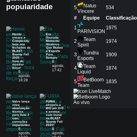
popularidade
Natus
5
534
Vincere
#
Equipe
Сlassificação
1
1975
PARIVISION
Heroic
Era
encara a
Dourada:
Team
2
1974
Complexity
Momento
Spirit
hoje nos
Histórico
fechados da
Que Mudou
BLAST
o Esports
Tundra
3
1909
Bounty Fall
Para
Esports
2025 —
Sempre
hora de
8
mostrar
agosto,
Team
4
1874
força!
17:42
Liquid
8
agosto,
BetBoom
18:28
5
1835
Team
Match
Valve lança
FURIA
Ao vivo
nova
atropela a
atualização
BIG por 2×0
técnica
e avança
para Dota 2
com moral
com
na BLAST
correções
Bounty Fall
importantes
2025!
8
8
agosto,
agosto,