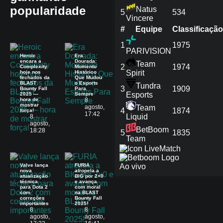
popularidade
Natus
5
534
Vincere
#
Equipe
Сlassificação
1
1975
PARIVISION
Heroic
Era
encara a
Dourada:
Team
2
1974
Complexity
Momento
Spirit
hoje nos
Histórico
fechados da
Que Mudou
BLAST
o Esports
Tundra
3
1909
Bounty Fall
Para
Esports
2025 —
Sempre
hora de
8
mostrar
agosto,
Team
4
1874
força!
17:42
Liquid
8
agosto,
BetBoom
18:28
5
1835
Team
Match
Valve lança
FURIA
Ao vivo
nova
atropela a
atualização
BIG por 2×0
técnica
e avança
para Dota 2
com moral
com
na BLAST
correções
Bounty Fall
importantes
2025!
8
8
agosto,
agosto,