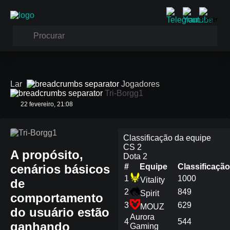
Lar
Jogadores
Tri-Borgg1
22 fevereiro, 21:08
Tri-Borgg1
Classificação da equipe
CS 2
A propósito,
Dota 2
cenários básicos
#
Equipe
Сlassificação
1
1000
Vitality
de
2
849
Spirit
comportamento
3
629
MOUZ
do usuário estão
Aurora
4
544
ganhando
Gaming