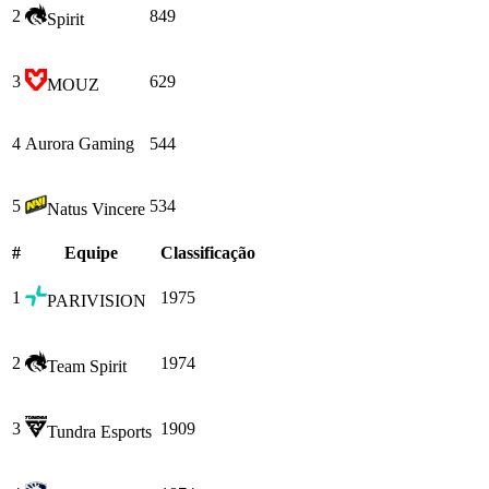
2
849
Spirit
3
629
MOUZ
4
Aurora Gaming
544
5
534
Natus Vincere
#
Equipe
Сlassificação
1
1975
PARIVISION
2
1974
Team Spirit
3
1909
Tundra Esports