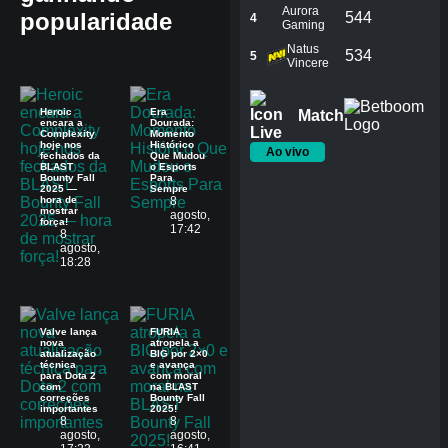
Aurora
popularidade
544
4
Gaming
Natus
534
5
Vincere
Heroic
Era
Match
encara a
Dourada:
Complexity
Momento
hoje nos
Histórico
Ao vivo
fechados da
Que Mudou
BLAST
o Esports
Bounty Fall
Para
2025 —
Sempre
hora de
8
mostrar
agosto,
força!
17:42
8
agosto,
18:28
Valve lança
FURIA
nova
atropela a
atualização
BIG por 2×0
técnica
e avança
para Dota 2
com moral
com
na BLAST
correções
Bounty Fall
importantes
2025!
8
8
agosto,
agosto,