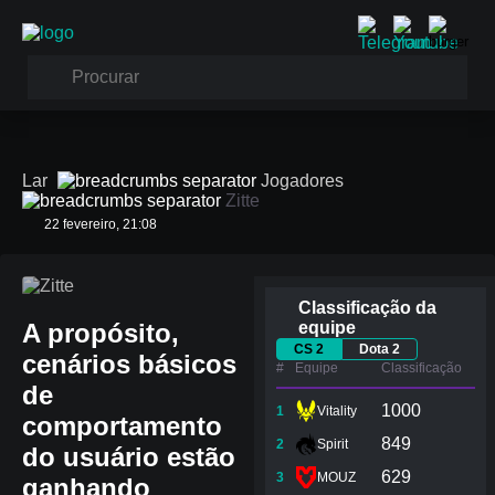
Lar
Jogadores
Zitte
22 fevereiro, 21:08
Zitte
Classificação da
A propósito,
equipe
CS 2
Dota 2
cenários básicos
#
Equipe
Сlassificação
de
1000
1
Vitality
comportamento
849
2
Spirit
do usuário estão
629
3
MOUZ
ganhando