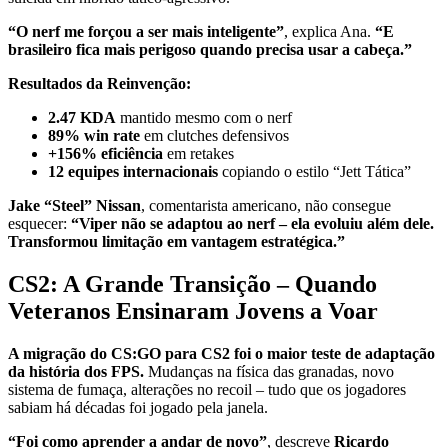
“O nerf me forçou a ser mais inteligente”
, explica Ana.
“E
brasileiro fica mais perigoso quando precisa usar a cabeça.”
Resultados da Reinvenção:
2.47 KDA
mantido mesmo com o nerf
89% win rate
em clutches defensivos
+156% eficiência
em retakes
12 equipes internacionais
copiando o estilo “Jett Tática”
Jake “Steel” Nissan
, comentarista americano, não consegue
esquecer:
“Viper não se adaptou ao nerf – ela evoluiu além dele.
Transformou limitação em vantagem estratégica.”
CS2: A Grande Transição – Quando
Veteranos Ensinaram Jovens a Voar
A migração do CS:GO para CS2 foi o maior teste de adaptação
da história dos FPS.
Mudanças na física das granadas, novo
sistema de fumaça, alterações no recoil – tudo que os jogadores
sabiam há décadas foi jogado pela janela.
“Foi como aprender a andar de novo”
, descreve
Ricardo