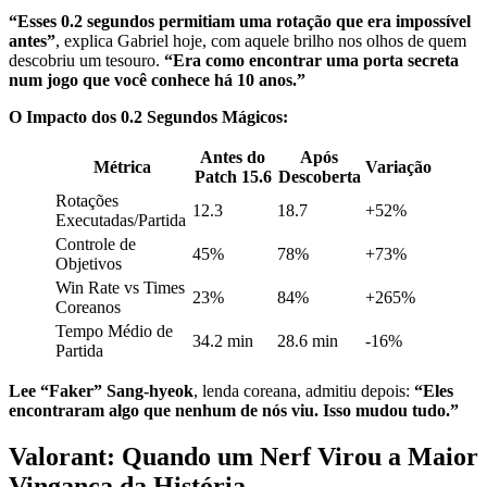
“Esses 0.2 segundos permitiam uma rotação que era impossível
antes”
, explica Gabriel hoje, com aquele brilho nos olhos de quem
descobriu um tesouro.
“Era como encontrar uma porta secreta
num jogo que você conhece há 10 anos.”
O Impacto dos 0.2 Segundos Mágicos:
Antes do
Após
Métrica
Variação
Patch 15.6
Descoberta
Rotações
12.3
18.7
+52%
Executadas/Partida
Controle de
45%
78%
+73%
Objetivos
Win Rate vs Times
23%
84%
+265%
Coreanos
Tempo Médio de
34.2 min
28.6 min
-16%
Partida
Lee “Faker” Sang-hyeok
, lenda coreana, admitiu depois:
“Eles
encontraram algo que nenhum de nós viu. Isso mudou tudo.”
Valorant: Quando um Nerf Virou a Maior
Vingança da História