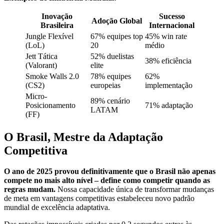
Inovação
Sucesso
Adoção Global
Brasileira
Internacional
Jungle Flexível
67% equipes top
45% win rate
(LoL)
20
médio
Jett Tática
52% duelistas
38% eficiência
(Valorant)
elite
Smoke Walls 2.0
78% equipes
62%
(CS2)
europeias
implementação
Micro-
89% cenário
Posicionamento
71% adaptação
LATAM
(FF)
O Brasil, Mestre da Adaptação
Competitiva
O ano de 2025 provou definitivamente que o Brasil não apenas
compete no mais alto nível – define como competir quando as
regras mudam.
Nossa capacidade única de transformar mudanças
de meta em vantagens competitivas estabeleceu novo padrão
mundial de excelência adaptativa.