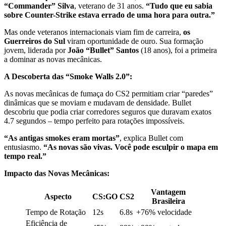
“Commander” Silva
, veterano de 31 anos.
“Tudo que eu sabia
sobre Counter-Strike estava errado de uma hora para outra.”
Mas onde veteranos internacionais viam fim de carreira,
os
Guerreiros do Sul
viram oportunidade de ouro. Sua formação
jovem, liderada por
João “Bullet” Santos
(18 anos), foi a primeira
a dominar as novas mecânicas.
A Descoberta das “Smoke Walls 2.0”:
As novas mecânicas de fumaça do CS2 permitiam criar “paredes”
dinâmicas que se moviam e mudavam de densidade. Bullet
descobriu que podia criar corredores seguros que duravam exatos
4.7 segundos – tempo perfeito para rotações impossíveis.
“As antigas smokes eram mortas”
, explica Bullet com
entusiasmo.
“As novas são vivas. Você pode esculpir o mapa em
tempo real.”
Impacto das Novas Mecânicas:
Vantagem
Aspecto
CS:GO
CS2
Brasileira
Tempo de Rotação
12s
6.8s
+76% velocidade
Eficiência de