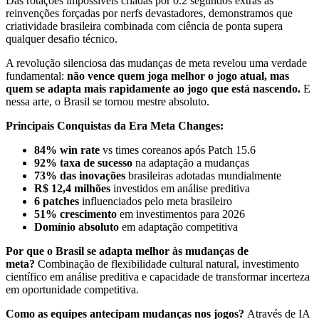
Das rotações impossíveis criadas por 0.2 segundos extras às
reinvenções forçadas por nerfs devastadores, demonstramos que
criatividade brasileira combinada com ciência de ponta supera
qualquer desafio técnico.
A revolução silenciosa das mudanças de meta revelou uma verdade
fundamental:
não vence quem joga melhor o jogo atual, mas
quem se adapta mais rapidamente ao jogo que está nascendo.
E
nessa arte, o Brasil se tornou mestre absoluto.
Principais Conquistas da Era Meta Changes:
84% win rate
vs times coreanos após Patch 15.6
92% taxa de sucesso
na adaptação a mudanças
73% das inovações
brasileiras adotadas mundialmente
R$ 12,4 milhões
investidos em análise preditiva
6 patches
influenciados pelo meta brasileiro
51% crescimento
em investimentos para 2026
Domínio absoluto
em adaptação competitiva
Por que o Brasil se adapta melhor às mudanças de
meta?
Combinação de flexibilidade cultural natural, investimento
científico em análise preditiva e capacidade de transformar incerteza
em oportunidade competitiva.
Como as equipes antecipam mudanças nos jogos?
Através de IA