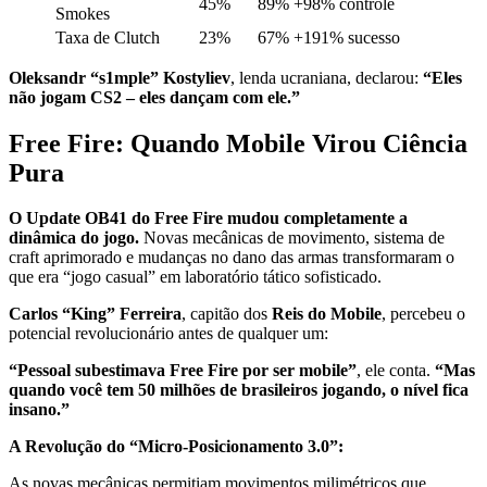
45%
89%
+98% controle
Smokes
Taxa de Clutch
23%
67%
+191% sucesso
Oleksandr “s1mple” Kostyliev
, lenda ucraniana, declarou:
“Eles
não jogam CS2 – eles dançam com ele.”
Free Fire: Quando Mobile Virou Ciência
Pura
O Update OB41 do Free Fire mudou completamente a
dinâmica do jogo.
Novas mecânicas de movimento, sistema de
craft aprimorado e mudanças no dano das armas transformaram o
que era “jogo casual” em laboratório tático sofisticado.
Carlos “King” Ferreira
, capitão dos
Reis do Mobile
, percebeu o
potencial revolucionário antes de qualquer um:
“Pessoal subestimava Free Fire por ser mobile”
, ele conta.
“Mas
quando você tem 50 milhões de brasileiros jogando, o nível fica
insano.”
A Revolução do “Micro-Posicionamento 3.0”:
As novas mecânicas permitiam movimentos milimétricos que