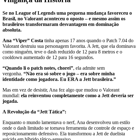
Se no League of Legends uma pequena mudança favoreceu o
Brasil, no Valorant aconteceu o oposto – e mesmo assim os
brasileiros transformaram desvantagem em dominação
absoluta.
Ana “Viper” Costa
tinha apenas 17 anos quando o Patch 7.04 do
Valorant destruiu sua personagem favorita. A Jett, que ela dominava
como ninguém, teve o dash reduzido de 12 para 8 metros e o
cooldown aumentado de 12 para 16 segundos.
“Quando li o patch notes, chorei”
, ela admite sem
vergonha.
“Não era só sobre o jogo – era sobre minha
identidade como jogadora. Eu ERA a Jett brasileira.”
Mas em vez de desistir, Ana fez algo que mudou o Valorant
mundial:
ela reinventou completamente como a Jett deveria ser
jogada.
A Revolução da “Jett Tática”:
Enquanto o mundo lamentava o nerf, Ana desenvolveu um estilo
onde o dash limitado se tornava ferramenta de controle de espaço e
reposicionamento defensivo. Ela transformou a Jett de duelista
suicida em híbrido tático-agressivo.