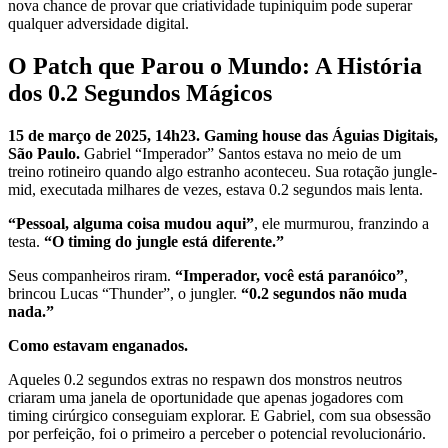
nova chance de provar que criatividade tupiniquim pode superar
qualquer adversidade digital.
O Patch que Parou o Mundo: A História
dos 0.2 Segundos Mágicos
15 de março de 2025, 14h23. Gaming house das Águias Digitais,
São Paulo.
Gabriel “Imperador” Santos estava no meio de um
treino rotineiro quando algo estranho aconteceu. Sua rotação jungle-
mid, executada milhares de vezes, estava 0.2 segundos mais lenta.
“Pessoal, alguma coisa mudou aqui”
, ele murmurou, franzindo a
testa.
“O timing do jungle está diferente.”
Seus companheiros riram.
“Imperador, você está paranóico”
,
brincou Lucas “Thunder”, o jungler.
“0.2 segundos não muda
nada.”
Como estavam enganados.
Aqueles 0.2 segundos extras no respawn dos monstros neutros
criaram uma janela de oportunidade que apenas jogadores com
timing cirúrgico conseguiam explorar. E Gabriel, com sua obsessão
por perfeição, foi o primeiro a perceber o potencial revolucionário.