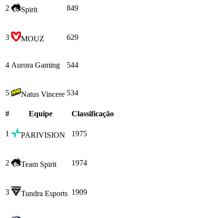
2
849
Spirit
3
629
MOUZ
4
Aurora Gaming
544
5
534
Natus Vincere
#
Equipe
Сlassificação
1
1975
PARIVISION
2
1974
Team Spirit
3
1909
Tundra Esports