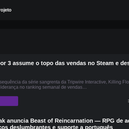
rojeto
loor 3 assume o topo das vendas no Steam e d
equência da série sangrenta da Tripwire Interactive, Killing Flo
 liderança no ranking semanal de vendas…
k anuncia Beast of Reincarnation — RPG de a
cos deslumbrantes e suporte a português