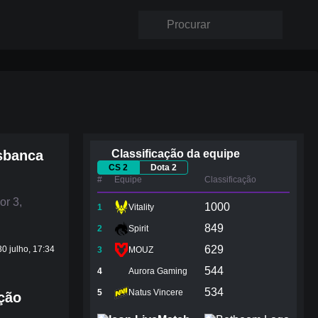
esbanca
Classificação da equipe
CS 2
Dota 2
#
Equipe
Сlassificação
or 3,
1000
1
Vitality
849
2
Spirit
629
30 julho, 17:34
3
MOUZ
544
4
Aurora Gaming
534
5
Natus Vincere
ção