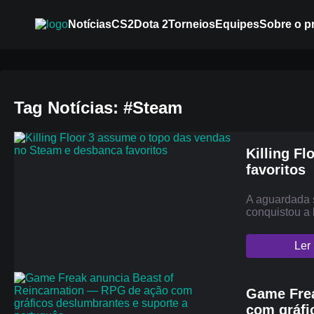
Notícias
CS2
Dota 2
Torneios
Equipes
Sobre o p
Tag Notícias: #Steam
Killing F
favoritos
A aguardada s
conquistou a
Ler
Game Frea
com gráfi