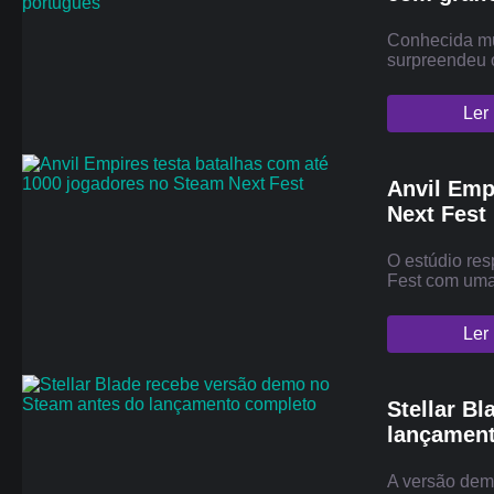
Conhecida mu
surpreendeu o
Ler
Anvil Emp
Next Fest
O estúdio re
Fest com uma
Ler
Stellar B
lançamen
A versão demo