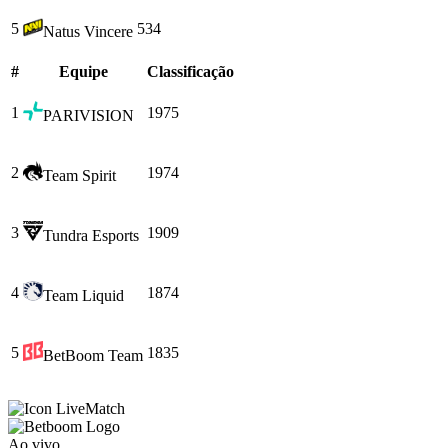
5
534
Natus Vincere
#
Equipe
Сlassificação
1
1975
PARIVISION
2
1974
Team Spirit
3
1909
Tundra Esports
4
1874
Team Liquid
5
1835
BetBoom Team
Match
Ao vivo