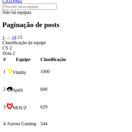
CS2
Dota2
Não há equipas
Paginação de posts
1
…
14
15
Classificação da equipe
CS 2
Dota 2
#
Equipe
Сlassificação
1
1000
Vitality
2
849
Spirit
3
629
MOUZ
4
Aurora Gaming
544