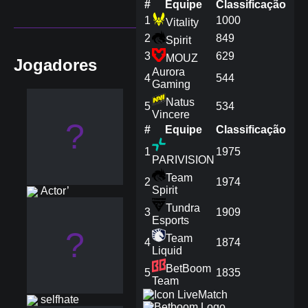
#
Equipe
Сlassificação
1
1000
Vitality
2
849
Spirit
3
629
MOUZ
Jogadores
Aurora
4
544
Gaming
Natus
5
534
Vincere
?
#
Equipe
Сlassificação
1
1975
PARIVISION
Team
2
1974
Spirit
Actor’
Tundra
3
1909
Esports
?
Team
4
1874
Liquid
BetBoom
5
1835
Team
Match
selfhate