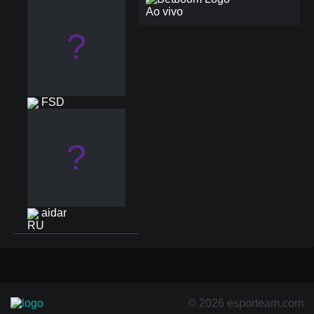
Ao vivo
?
FSD
?
aidar
© 2026 esporteam.com