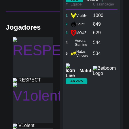
#
Equipe
Сlassificação
1000
1
Vitality
849
2
Spirit
Jogadores
629
3
MOUZ
Aurora
544
4
Gaming
Natus
534
5
Vincere
Match
RESPECT
Ao vivo
V1olent