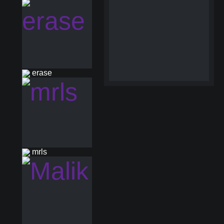
erase
mrls