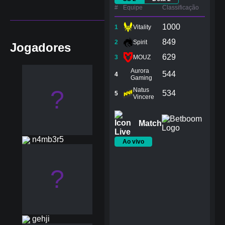
#
Equipe
Сlassificação
1000
1
Vitality
849
2
Spirit
Jogadores
629
3
MOUZ
Aurora
544
4
Gaming
?
Natus
534
5
Vincere
Match
n4mb3r5
Ao vivo
?
gehji