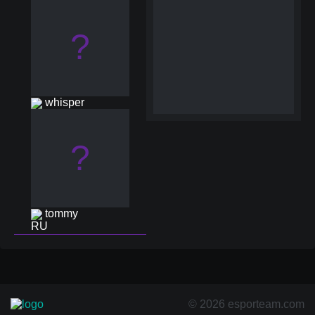
?
whisper
?
tommy
© 2026 esporteam.com