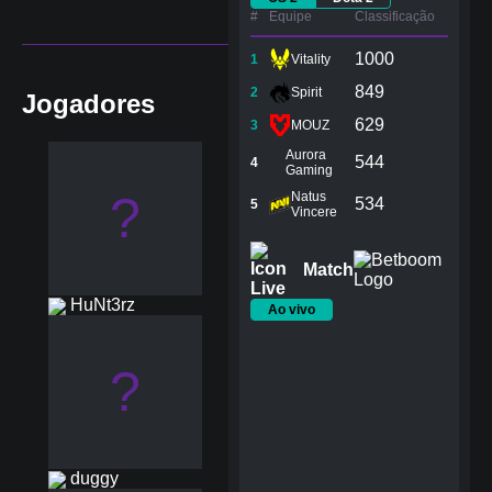
#
Equipe
Сlassificação
1000
1
Vitality
849
2
Spirit
Jogadores
629
3
MOUZ
Aurora
544
4
Gaming
?
Natus
534
5
Vincere
Match
HuNt3rz
Ao vivo
?
duggy