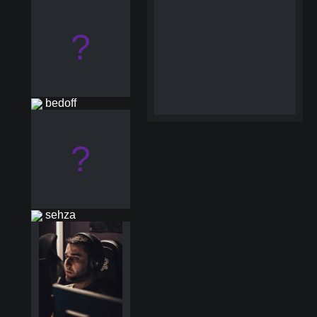
?
bedoff
?
sehza