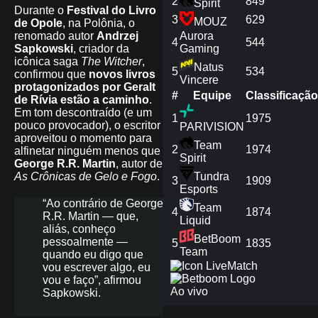
2
849
Spirit
Durante o
Festival do Livro
3
629
MOUZ
de Opole
, na Polônia, o
renomado autor
Andrzej
Aurora
4
544
Sapkowski
, criador da
Gaming
icônica saga
The Witcher
,
Natus
5
534
confirmou que
novos livros
Vincere
protagonizados por Geralt
#
Equipe
Сlassificação
de Rívia estão a caminho
.
Em tom descontraído (e um
1
1975
pouco provocador), o escritor
PARIVISION
aproveitou o momento para
Team
2
1974
alfinetar ninguém menos que
Spirit
George R.R. Martin
, autor de
As Crônicas de Gelo e Fogo
.
Tundra
3
1909
Esports
“Ao contrário de George
Team
4
1874
R.R. Martin — que,
Liquid
aliás, conheço
BetBoom
pessoalmente —
5
1835
Team
quando eu digo que
Match
vou escrever algo, eu
vou e faço”, afirmou
Ao vivo
Sapkowski.