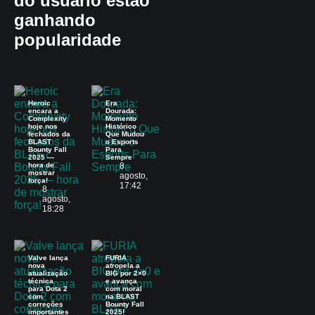
do usuário estão
ganhando
popularidade
Heroic
Era
encara a
Dourada:
Complexity
Momento
hoje nos
Histórico
fechados da
Que Mudou
BLAST
o Esports
Bounty Fall
Para
2025 —
Sempre
hora de
8
mostrar
agosto,
força!
17:42
8
agosto,
18:28
Valve lança
FURIA
nova
atropela a
atualização
BIG por 2×0
técnica
e avança
para Dota 2
com moral
com
na BLAST
correções
Bounty Fall
importantes
2025!