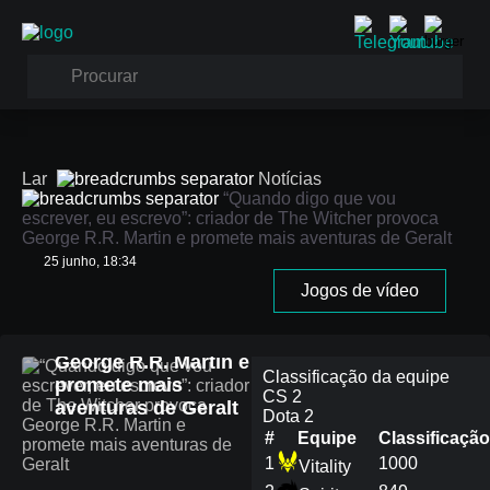
Lar
Notícias
“Quando digo que vou
escrever, eu escrevo”: criador de The Witcher provoca
George R.R. Martin e promete mais aventuras de Geralt
25 junho, 18:34
“Quando digo que
Jogos de vídeo
vou escrever, eu
escrevo”: criador de
The Witcher provoca
George R.R. Martin e
Classificação da equipe
promete mais
CS 2
aventuras de Geralt
Dota 2
#
Equipe
Сlassificação
1
1000
Vitality