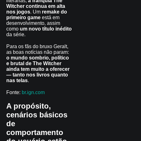
literárias,
a franquia The
Witcher continua em alta
nos jogos
. Um
remake do
primeiro game
está em
desenvolvimento, assim
como
um novo título inédito
da série.
Para os fãs do bruxo Geralt,
as boas notícias não param:
o mundo sombrio, político
e brutal de The Witcher
ainda tem muito a oferecer
— tanto nos livros quanto
nas telas
.
Fonte:
br.ign.com
A propósito,
cenários básicos
de
comportamento