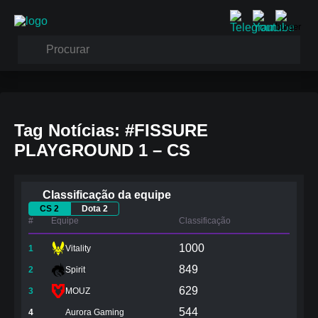
Tag Notícias: #FISSURE
PLAYGROUND 1 – CS
Classificação da equipe
CS 2
Dota 2
#
Equipe
Сlassificação
1000
1
Vitality
849
2
Spirit
629
3
MOUZ
544
4
Aurora Gaming