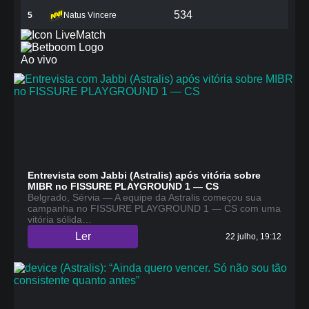
534
5
Natus Vincere
Match
Ao vivo
Entrevista com Jabbi (Astralis) após vitória sobre
MIBR no FISSURE PLAYGROUND 1 — CS
Belgrado, Sérvia — A equipe da Astralis começou sua
campanha no FISSURE PLAYGROUND 1 — CS com uma
vitória sólida…
Ler
22 julho, 19:12